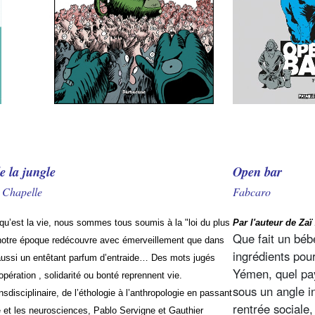
de la jungle
Open bar
 Chapelle
Fabcaro
qu’est la vie, nous sommes tous soumis à la "loi du plus
Par l'auteur de Zaï
Que fait un béb
is notre époque redécouvre avec émerveillement que dans
ingrédients pou
e aussi un entêtant parfum d’entraide… Des mots jugés
Yémen, quel pay
ération , solidarité ou bonté reprennent vie.
sous un angle in
nsdisciplinaire, de l’éthologie à l’anthropologie en passant
rentrée sociale, 
e et les neurosciences, Pablo Servigne et Gauthier