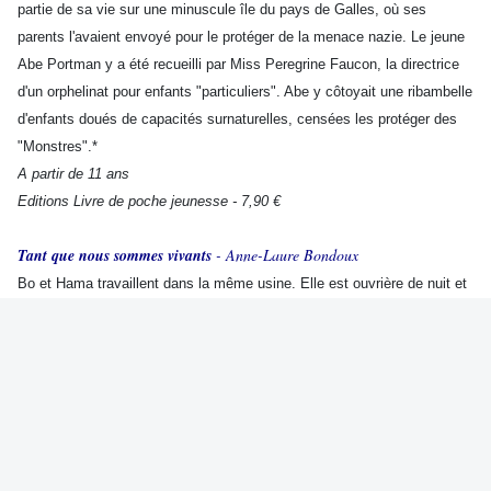
partie de sa vie sur une minuscule île du pays de Galles, où ses
parents l'avaient envoyé pour le protéger de la menace nazie. Le jeune
Abe Portman y a été recueilli par Miss Peregrine Faucon, la directrice
d'un orphelinat pour enfants "particuliers". Abe y côtoyait une ribambelle
d'enfants doués de capacités surnaturelles, censées les protéger des
"Monstres".*
A partir de 11 ans
Editions Livre de poche jeunesse - 7,90 €
Tant que nous sommes vivants
- Anne-Laure Bondoux
Bo et Hama travaillent dans la même usine. Elle est ouvrière de nuit et
lui de jour. Dès le premier regard, ils tombent amoureux. Un matin, une
catastrophe survient et ils doivent fuir la ville dévastée. Commence
alors pour eux un fabuleux périple à travers les territoires inconnus...*
A partir de 13 ans
Editions Pôle fiction - 6,90 €