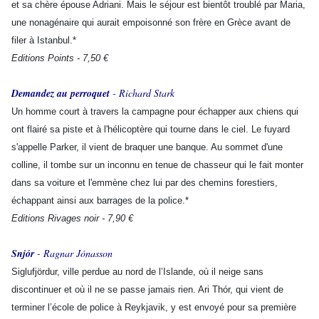
et sa chère épouse Adriani. Mais le séjour est bientôt troublé par Maria,
une nonagénaire qui aurait empoisonné son frère en Grèce avant de
filer à Istanbul.*
Editions Points - 7,50 €
Demandez au perroquet
- Richard Stark
Un homme court à travers la campagne pour échapper aux chiens qui
ont flairé sa piste et à l'hélicoptère qui tourne dans le ciel. Le fuyard
s'appelle Parker, il vient de braquer une banque. Au sommet d'une
colline, il tombe sur un inconnu en tenue de chasseur qui le fait monter
dans sa voiture et l'emmène chez lui par des chemins forestiers,
échappant ainsi aux barrages de la police.*
Editions Rivages noir - 7,90 €
Snjór
- Ragnar Jónasson
Siglufjördur, ville perdue au nord de l’Islande, où il neige sans
discontinuer et où il ne se passe jamais rien. Ari Thór, qui vient de
terminer l’école de police à Reykjavik, y est envoyé pour sa première