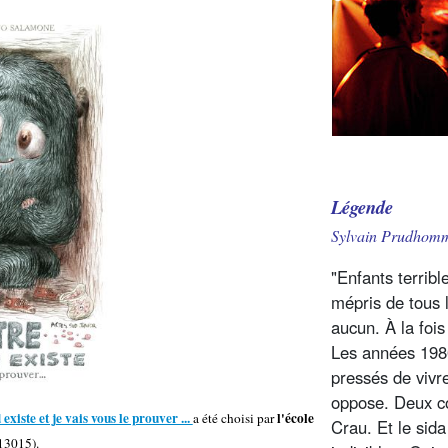
Légende
Sylvain Prudhom
"Enfants terribl
mépris de tous 
aucun. À la fois
Les années 1980
pressés de vivre
oppose. Deux co
xiste et je vais vous le prouver ...
l'école
a été choisi par
Crau. Et le sida
13015).