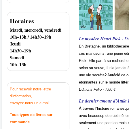
Horaires
Mardi, mercredi, vendredi
10h–13h / 14h30–19h
Le mystère Henri Pick
- Da
Jeudi
En Bretagne, un bibliothécaire 
14h30–19h
ces manuscrits, une jeune édit
Samedi
Pick. Elle part à sa recherch
10h–13h
selon sa veuve, il n’a jamais 
une vie secrète? Auréolé de c
étonnantes sur le monde littéra
Pour recevoir notre lettre
Editions Folio - 7.80 €
d'information,
Le dernier amour d'Attila 
envoyez-nous un e-mail
À travers l’histoire romanesqu
Tous types de livres sur
avec beaucoup de subtilité le
commande
seulement une passion mais d’