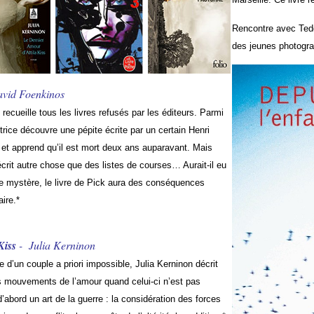
Rencontre avec Tedd
des jeunes photograp
vid Foenkinos
recueille tous les livres refusés par les éditeurs. Parmi
rice découvre une pépite écrite par un certain Henri
e et apprend qu’il est mort deux ans auparavant. Mais
écrit autre chose que des listes de courses… Aurait-il eu
e mystère, le livre de Pick aura des conséquences
ire.*
Kiss
- Julia Kerninon
e d’un couple a priori impossible, Julia Kerninon décrit
s mouvements de l’amour quand celui-ci n’est pas
abord un art de la guerre : la considération des forces