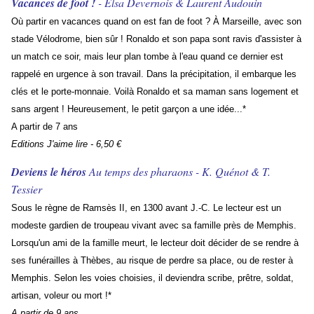
Vacances de foot !
- Elsa Devernois & Laurent Audouin
Où partir en vacances quand on est fan de foot ? À Marseille, avec son
stade Vélodrome, bien sûr ! Ronaldo et son papa sont ravis d'assister à
un match ce soir, mais leur plan tombe à l'eau quand ce dernier est
rappelé en urgence à son travail. Dans la précipitation, il embarque les
clés et le porte-monnaie. Voilà Ronaldo et sa maman sans logement et
sans argent ! Heureusement, le petit garçon a une idée...*
A partir de 7 ans
Editions J'aime lire - 6,50 €
Deviens le héros
Au temps des pharaons - K. Quénot & T.
Tessier
Sous le règne de Ramsès II, en 1300 avant J.-C. Le lecteur est un
modeste gardien de troupeau vivant avec sa famille près de Memphis.
Lorsqu'un ami de la famille meurt, le lecteur doit décider de se rendre à
ses funérailles à Thèbes, au risque de perdre sa place, ou de rester à
Memphis. Selon les voies choisies, il deviendra scribe, prêtre, soldat,
artisan, voleur ou mort !*
A partir de 9 ans