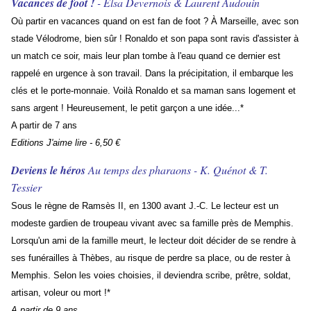
Vacances de foot !
- Elsa Devernois & Laurent Audouin
Où partir en vacances quand on est fan de foot ? À Marseille, avec son
stade Vélodrome, bien sûr ! Ronaldo et son papa sont ravis d'assister à
un match ce soir, mais leur plan tombe à l'eau quand ce dernier est
rappelé en urgence à son travail. Dans la précipitation, il embarque les
clés et le porte-monnaie. Voilà Ronaldo et sa maman sans logement et
sans argent ! Heureusement, le petit garçon a une idée...*
A partir de 7 ans
Editions J'aime lire - 6,50 €
Deviens le héros
Au temps des pharaons - K. Quénot & T.
Tessier
Sous le règne de Ramsès II, en 1300 avant J.-C. Le lecteur est un
modeste gardien de troupeau vivant avec sa famille près de Memphis.
Lorsqu'un ami de la famille meurt, le lecteur doit décider de se rendre à
ses funérailles à Thèbes, au risque de perdre sa place, ou de rester à
Memphis. Selon les voies choisies, il deviendra scribe, prêtre, soldat,
artisan, voleur ou mort !*
A partir de 9 ans