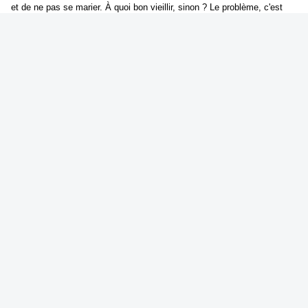
et de ne pas se marier. À quoi bon vieillir, sinon ? Le problème, c'est
que nous ne sommes qu'en 1885 et qu'à treize ans, la seule éducation
qu'une jeune fille comme Lucie est censée recevoir consiste à savoir
tenir une maison pour devenir une épouse accomplie. Hygiène, lessive,
cuisine : Lucie est envoyée faire son apprentissage avec Annette,
Fanny et Marceline. Si ses parents savaient... Il se passe parfois des
choses étranges, dans les communs des maisons bourgeoises. Les
domestiques peuvent s'y révéler plus passionnants et subversifs que
des livres. On y fait des révolutions en secret. On y organise des
expéditions aux Halles au petit matin, ce Ventre de Paris peint par
Monsieur Zola d'où sortiront bientôt tant d'idées neuves, socialisme,
anarchisme, féminisme...
*
Roman / A partir de 11 ans
Editions Ecole des loisirs - 11.00 €
* Présentation de l'éditeur
.........................................................